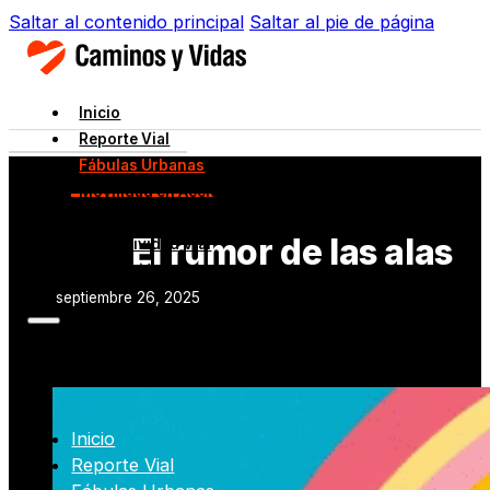
Saltar al contenido principal
Saltar al pie de página
Inicio
Reporte Vial
Fábulas Urbanas
Movilidad en Acción
Datos Viales
El rumor de las alas
Normatividad Vial
Innovación
septiembre 26, 2025
Inicio
Reporte Vial