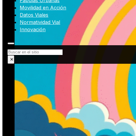
Fábulas Urbanas
Movilidad en Acción
Datos Viales
Normatividad Vial
Innovación
Buscar
×