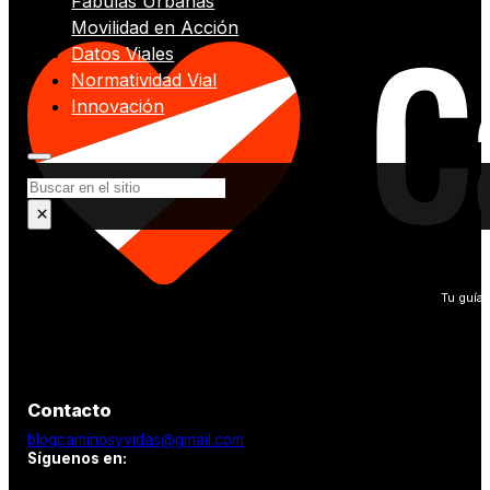
Fábulas Urbanas
Movilidad en Acción
Datos Viales
Normatividad Vial
Innovación
Buscar
×
Tu guía 
Contacto
blogcaminosyvidas@gmail.com
Síguenos en: