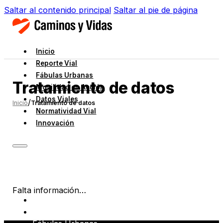
Saltar al contenido principal
Saltar al pie de página
Inicio
Reporte Vial
Fábulas Urbanas
Tratamiento de datos
Movilidad en Acción
Datos Viales
/
Inicio
Tratamiento de datos
Normatividad Vial
Innovación
Falta información…
Inicio
Reporte Vial