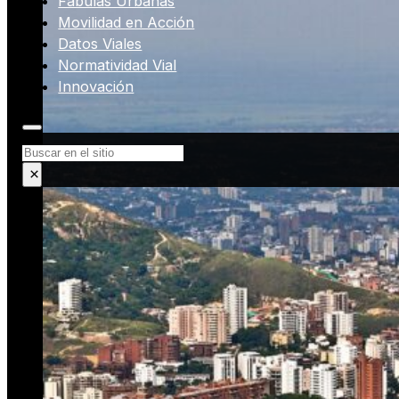
Fábulas Urbanas
Movilidad en Acción
Datos Viales
Normatividad Vial
Innovación
Buscar
×