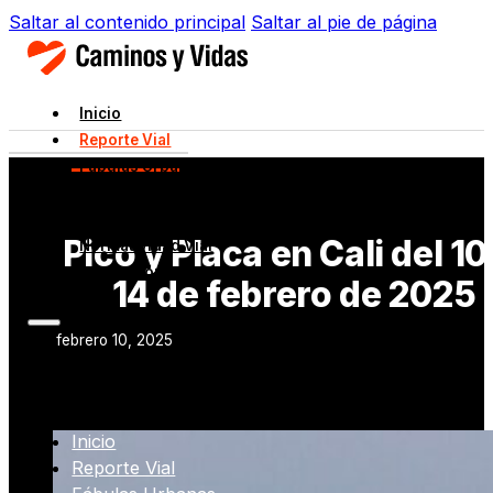
Saltar al contenido principal
Saltar al pie de página
Inicio
Reporte Vial
Fábulas Urbanas
Movilidad en Acción
Datos Viales
Pico y Placa en Cali del 10
Normatividad Vial
Innovación
14 de febrero de 2025
febrero 10, 2025
Inicio
Reporte Vial