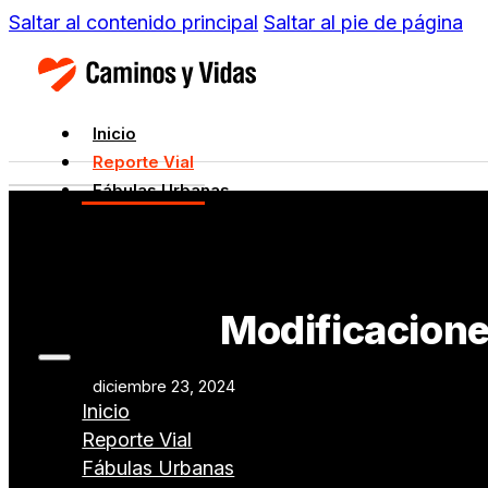
Saltar al contenido principal
Saltar al pie de página
Inicio
Reporte Vial
Fábulas Urbanas
Movilidad en Acción
Datos Viales
Normatividad Vial
Innovación
Modificaciones
diciembre 23, 2024
Inicio
Reporte Vial
Fábulas Urbanas