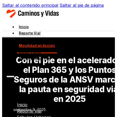
Saltar al contenido principal
Saltar al pie de página
Inicio
Reporte Vial
Fábulas Urbanas
Movilidad en Acción
Datos Viales
Con el pie en el acelerado
Normatividad Vial
Innovación
el Plan 365 y los Puntos
Seguros de la ANSV marc
la pauta en seguridad via
en 2025
Inicio
septiembre 9, 2025
Reporte Vial