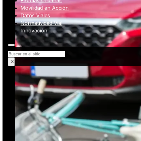
Fábulas Urbanas
Movilidad en Acción
Datos Viales
Normatividad Vial
Innovación
Buscar
×