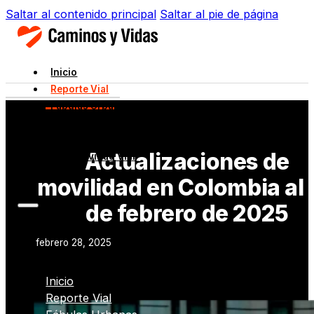
Saltar al contenido principal
Saltar al pie de página
Inicio
Reporte Vial
Fábulas Urbanas
Movilidad en Acción
Datos Viales
Actualizaciones de
Normatividad Vial
Innovación
movilidad en Colombia al
de febrero de 2025
febrero 28, 2025
Inicio
Reporte Vial