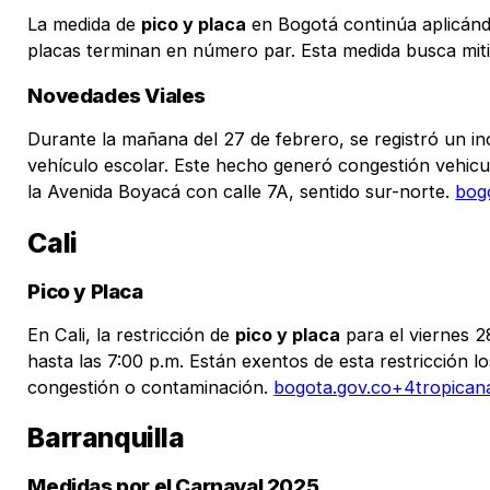
La medida de
pico y placa
en Bogotá continúa aplicándo
placas terminan en número par. Esta medida busca mitiga
Novedades Viales
Durante la mañana del 27 de febrero, se registró un inc
vehículo escolar. Este hecho generó congestión vehicu
la Avenida Boyacá con calle 7A, sentido sur-norte. ​
bog
Cali
Pico y Placa
En Cali, la restricción de
pico y placa
para el viernes 2
hasta las 7:00 p.m. Están exentos de esta restricción l
congestión o contaminación. ​
bogota.gov.co+4tropican
Barranquilla
Medidas por el Carnaval 2025